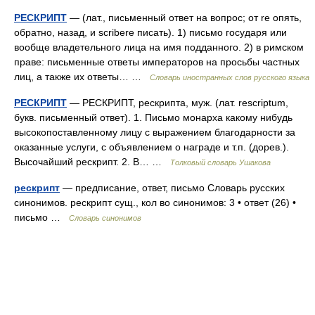
РЕСКРИПТ
— (лат., письменный ответ на вопрос; от re опять,
обратно, назад, и scribere писать). 1) письмо государя или
вообще владетельного лица на имя подданного. 2) в римском
праве: письменные ответы императоров на просьбы частных
лиц, а также их ответы… …
Словарь иностранных слов русского языка
РЕСКРИПТ
— РЕСКРИПТ, рескрипта, муж. (лат. rescriptum,
букв. письменный ответ). 1. Письмо монарха какому нибудь
высокопоставленному лицу с выражением благодарности за
оказанные услуги, с объявлением о награде и т.п. (дорев.).
Высочайший рескрипт. 2. В… …
Толковый словарь Ушакова
рескрипт
— предписание, ответ, письмо Словарь русских
синонимов. рескрипт сущ., кол во синонимов: 3 • ответ (26) •
письмо …
Словарь синонимов