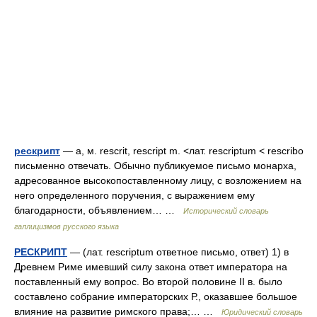
рескрипт
— а, м. rescrit, rescript m. <лат. rescriptum < rescribo
письменно отвечать. Обычно публикуемое письмо монарха,
адресованное высокопоставленному лицу, с возложением на
него определенного поручения, с выражением ему
благодарности, объявлением… …
Исторический словарь
галлицизмов русского языка
РЕСКРИПТ
— (лат. rescriptum ответное письмо, ответ) 1) в
Древнем Риме имевший силу закона ответ императора на
поставленный ему вопрос. Во второй половине II в. было
составлено собрание императорских Р., оказавшее большое
влияние на развитие римского права;… …
Юридический словарь