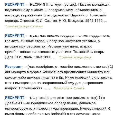
РЕСКРИПТ
— РЕСКРИПТ, а, муж. (устар.). Письмо монарха к
подчинённому с каким н. предписанием, объявлением о
награде, выражением благодарности. Царский р. Толковый
словарь Ожегова. С.И. Ожегов, Н.Ю. Шведова. 1949 1992 …
Толковый словарь Ожегова
РЕСКРИПТ
— муж., лат. письмо государя на имя подданного,
грамота. Низшие степени орденов жалуются указами, а
высшие при рескриптах. Рескриптная дача, астрах.
приобретенная на известных условиях. Толковый словарь
Даля. В.И. Даль. 1863 1866 …
Толковый словарь Даля
Рескрипт
— (лат. rescriptum, от rescribo письменно отвечаю) 1)
акт монарха в форме конкретного предписания министру или
какому либо другому лицу; 2) в Др. Риме имевший силу закона
ответ императора на направленный ему для разрешения
вопрос. Политическая… …
Политология. Словарь.
РЕСКРИПТ
— (лат. rescriptum ответное письмо, ответ) 1) в
Древнем Риме юридическое определение, даваемое
императором или наместником провинции. Императорский Р.
имел формы либо письма (epistula) в тех случаях, когда