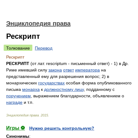
Энциклопедия права
Рескрипт
Толкование
Перевод
Рескрипт
РЕСКРИПТ
(от лат. rescriptum - письменный ответ) - 1) в Др.
Риме имевший силу
закона
ответ
императора
на
представленный ему для разрешения вопрос; 2) в
монархических
государствах
особая форма опубликованного
письма
монарха
к
должностному лицу
, подданному с
поручением
, выражением благодарности, объявлением о
награде
и т.п.
Энциклопедия права
.
2015
.
Игры ⚽
Нужно решить контрольную?
Синонимы
: